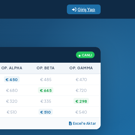
Giriş Yap
CANLI
OP. ALPHA
OP. BETA
OP. GAMMA
€ 450
€ 485
€ 470
€ 680
€ 645
€ 720
€ 320
€ 335
€ 298
€ 510
€ 510
€ 540
Excel'e Aktar