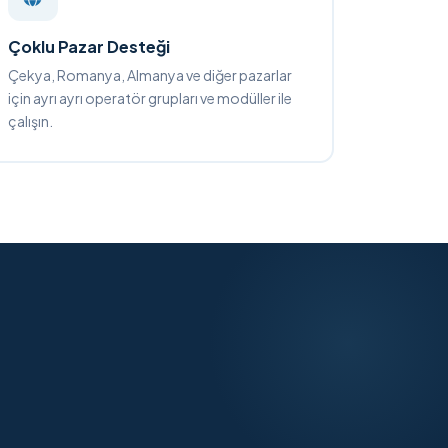
Çoklu Pazar Desteği
Çekya, Romanya, Almanya ve diğer pazarlar
için ayrı ayrı operatör grupları ve modüller ile
çalışın.