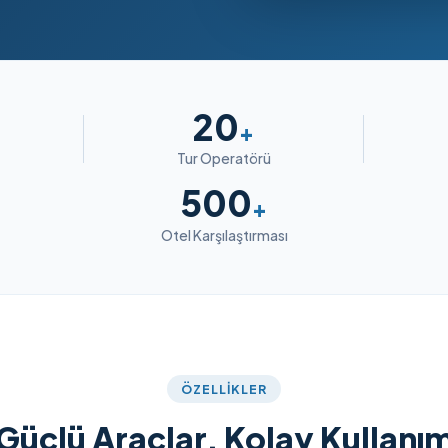
20
+
Tur Operatörü
500
+
Otel Karşılaştırması
ÖZELLIKLER
Güçlü Araçlar, Kolay Kullanı