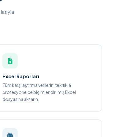
larıyla
Excel Raporları
Tüm karşılaştırma verilerini tek tıkla
profesyonelce biçimlendirilmiş Excel
dosyasına aktarın.