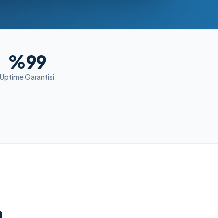
%99
Uptime Garantisi
m