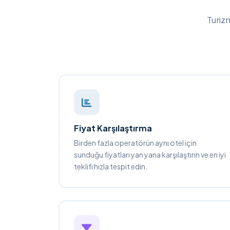
Turizm
Fiyat Karşılaştırma
Birden fazla operatörün aynı otel için
sunduğu fiyatları yan yana karşılaştırın ve en iyi
teklifi hızla tespit edin.