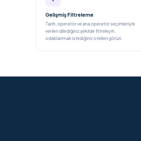
Gelişmiş Filtreleme
Tarih, operatör ve ana operatör seçimleriyle
verileri dilediğiniz şekilde filtreleyin,
odaklanmak istediğiniz otelleri görün.