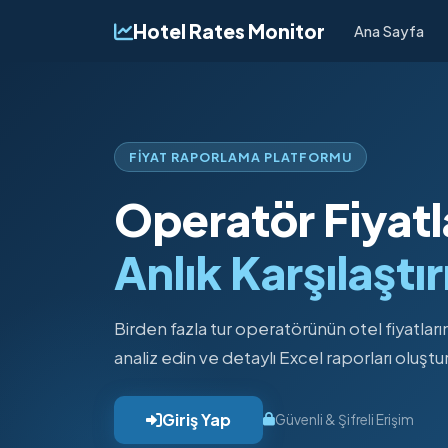
Hotel Rates Monitor
Ana Sayfa
FIYAT RAPORLAMA PLATFORMU
Operatör Fiyatl
Anlık Karşılaştır
Birden fazla tur operatörünün otel fiyatlar
analiz edin ve detaylı Excel raporları oluştu
Giriş Yap
Güvenli & Şifreli Erişim