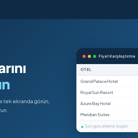
Fiyat Karşılaştırma
arını
OTEL
ın
Grand Palace Hotel
Royal Sun Resort
ını tek ekranda görün,
Azure Bay Hotel
run.
Meridian Suites
Son güncelleme: bugün